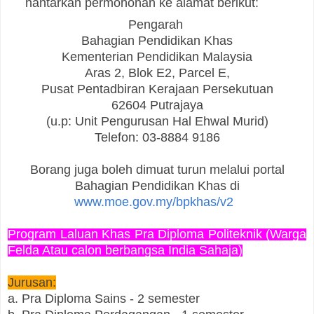
hantarkan permohonan ke alamat berikut:
Pengarah
Bahagian Pendidikan Khas
Kementerian Pendidikan Malaysia
Aras 2, Blok E2, Parcel E,
Pusat Pentadbiran Kerajaan Persekutuan
62604 Putrajaya
(u.p: Unit Pengurusan Hal Ehwal Murid)
Telefon: 03-8884 9186
Borang juga boleh dimuat turun melalui portal
Bahagian Pendidikan Khas di
www.moe.gov.my/bpkhas/v2
Program Laluan Khas Pra Diploma Politeknik (Warga
Felda Atau calon berbangsa India Sahaja)
Jurusan:
a. Pra Diploma Sains - 2 semester