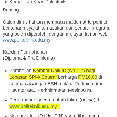
Kemahiran Khas Politeknik
Penting:
Calon dinasihatkan membaca maklumat terperinci
berkenaan syarat kemasukan dan senarai program,
yang boleh diperolehi dengan melayari laman web
www.politeknik.edu.my
Kaedah Permohonan:
(Diploma & Pra Diploma)
Pembelian
Nombor Unik ID (No.Pin) bagi
Lepasan SPM/ Setaraf
berharga
RM10.60
di
semua cawangan BSN melalui Perkhidmatan
Kaunter atau Perkhidmatan Mesin ATM.
Permohonan secara dalam talian (
online
) di
www.politeknik.edu.my
Nombor Unik ID (No. PIN) yang dibeli pada